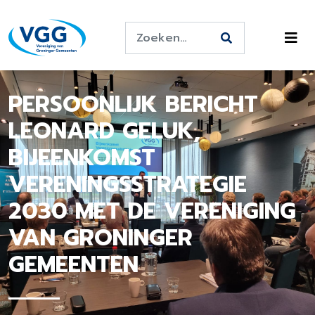
PERSOONLIJK BERICHT
LEONARD GELUK,
BIJEENKOMST
VERENINGSSTRATEGIE
2030 MET DE VERENIGING
VAN GRONINGER
GEMEENTEN